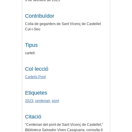
9 de setmbre de 2023
Contribuïdor
Colla de geganters de Sant Vicenç de Castellet
Cul-i-Seu
Tipus
cartell
Col·lecció
Cartells Pont
Etiquetes
2023
,
centenari
,
pont
Citació
“Centenari del pont de Sant Vicenç de Castellet,”
Biblioteca Salvador Vives Casajuana
, consulta 6