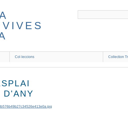
A
 VIVES
A
Col·leccions
Collection T
ESPLAI
 D'ANY