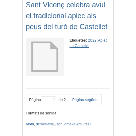
Sant Vicenç celebra avui
el tradicional aplec als
peus del turó de Castellet
Etiquetes:
2022
,
Aplec
de Castellet
Pàgina
de 2
Pàgina següent
Formats de sortida
atom
,
dcmes-xml
,
json
,
omeka-xml
,
rss2