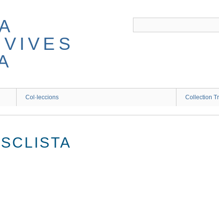
A
 VIVES
A
Col·leccions
Collection T
ASCLISTA