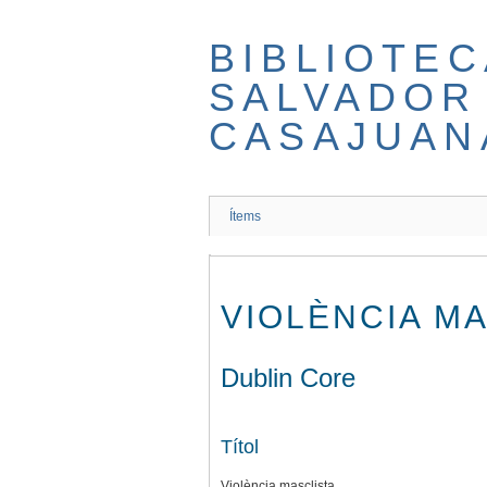
Salta
al
BIBLIOTEC
contingut
principal
SALVADOR
CASAJUAN
Ítems
VIOLÈNCIA M
Dublin Core
Títol
Violència masclista